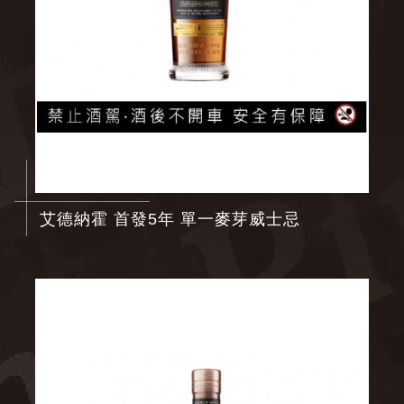
艾德納霍 首發5年 單一麥芽威士忌