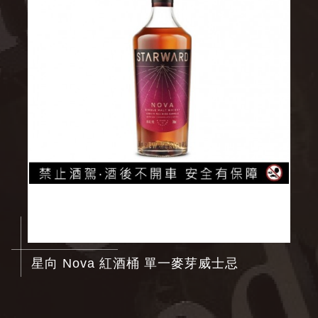
星向 Nova 紅酒桶 單一麥芽威士忌