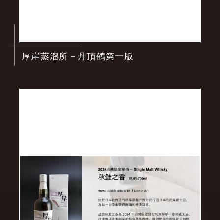
厚岸蒸溜所－丹頂鶴第一版