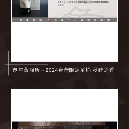
厚岸蒸溜所－2024台灣限定單桶 秋鮭之香