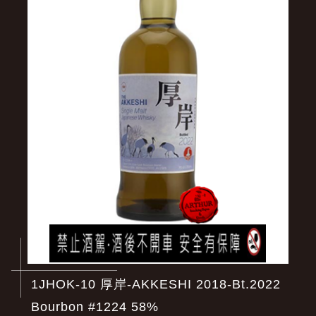
1JHOK-10 厚岸-AKKESHI 2018-Bt.2022
Bourbon #1224 58%