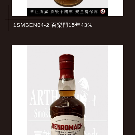
1SMBEN04-2 百樂門15年43%