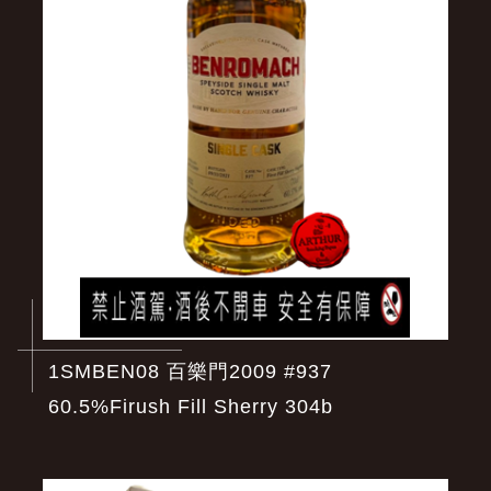
1SMBEN08 百樂門2009 #937
60.5%Firush Fill Sherry 304b