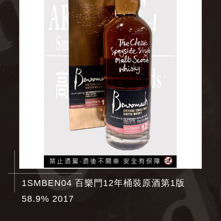
1SMBEN04 百樂門12年桶裝原酒第1版
58.9% 2017