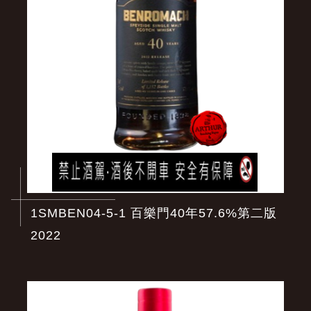
1SMBEN04-5-1 百樂門40年57.6%第二版
2022