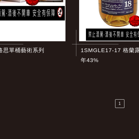
路思單桶藝術系列
1SMGLE17-17 格蘭
年43%
1