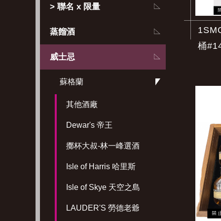
> 聯名 x 限量
1SM
蒸餾酒
桶#14
威士忌
蘇格蘭
其他酒廠
Dewar's 帝王
擲杯大叔-林一峰選酒
Isle of Harris 哈里斯
Isle of Skye 天空之島
LAUDER'S 勞德老爺