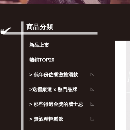
商品分類
新品上市
熱銷TOP20
> 低年份佐餐激推酒款
>送禮嚴選 x 熱門品牌
> 那些得過金獎的威士忌
> 無酒精輕鬆飲