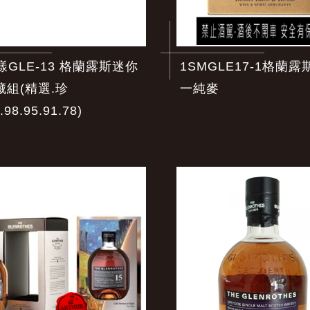
樣GLE-13 格蘭露斯迷你
1SMGLE17-1格蘭
藏組(精選.珍
一純麥
.98.95.91.78)